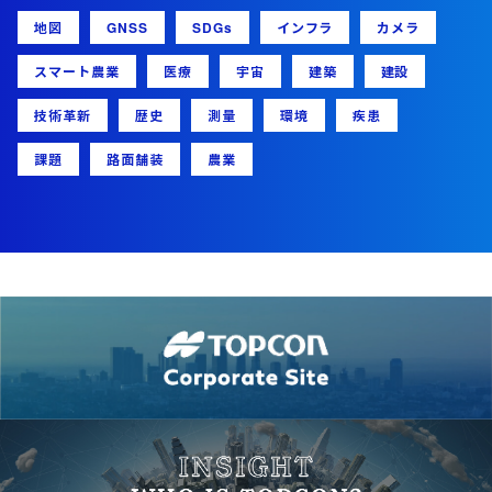
地図
GNSS
SDGs
インフラ
カメラ
スマート農業
医療
宇宙
建築
建設
技術革新
歴史
測量
環境
疾患
課題
路面舗装
農業