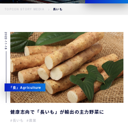
TOPCON STORY MEDIA
長いも
2022-11-18
「食」Agriculture
健康志向で「長いも」が輸出の主力野菜に
長いも
農業