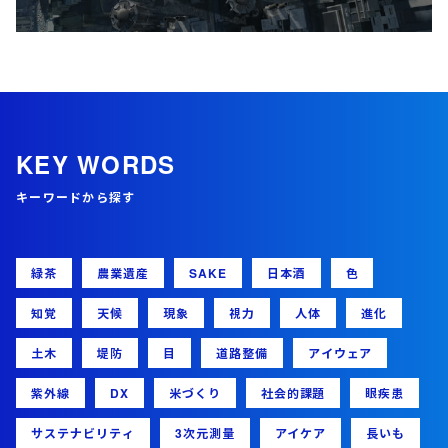
KEY WORDS
キーワードから探す
緑茶
農業遺産
SAKE
日本酒
色
知覚
天候
現象
視力
人体
進化
土木
堤防
目
道路整備
アイウェア
紫外線
DX
米づくり
社会的課題
眼疾患
サステナビリティ
3次元測量
アイケア
長いも