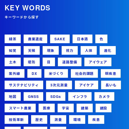
KEY WORDS
キーワードから探す
緑茶
農業遺産
SAKE
日本酒
色
知覚
天候
現象
視力
人体
進化
土木
堤防
目
道路整備
アイウェア
紫外線
DX
米づくり
社会的課題
眼疾患
サステナビリティ
3次元測量
アイケア
長いも
地図
GNSS
SDGs
インフラ
カメラ
スマート農業
医療
宇宙
建築
建設
技術革新
歴史
測量
環境
疾患