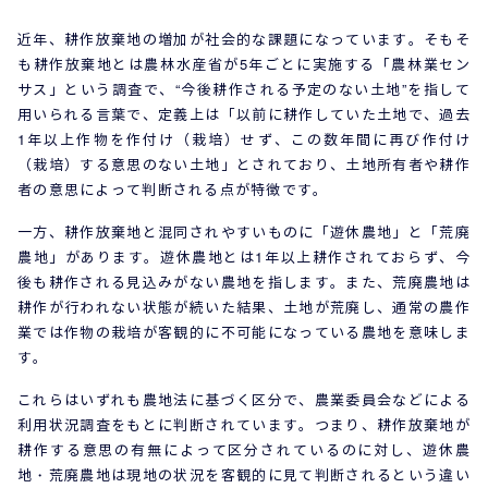
近年、耕作放棄地の増加が社会的な課題になっています。そもそ
も耕作放棄地とは農林水産省が5年ごとに実施する「農林業セン
サス」という調査で、“今後耕作される予定のない土地”を指して
用いられる言葉で、定義上は「以前に耕作していた土地で、過去
1年以上作物を作付け（栽培）せず、この数年間に再び作付け
（栽培）する意思のない土地」とされており、土地所有者や耕作
者の意思によって判断される点が特徴です。
一方、耕作放棄地と混同されやすいものに「遊休農地」と「荒廃
農地」があります。遊休農地とは1年以上耕作されておらず、今
後も耕作される見込みがない農地を指します。また、荒廃農地は
耕作が行われない状態が続いた結果、土地が荒廃し、通常の農作
業では作物の栽培が客観的に不可能になっている農地を意味しま
す。
これらはいずれも農地法に基づく区分で、農業委員会などによる
利用状況調査をもとに判断されています。つまり、耕作放棄地が
耕作する意思の有無によって区分されているのに対し、遊休農
地・荒廃農地は現地の状況を客観的に見て判断されるという違い