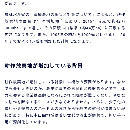
があります。
農林水産省の「荒廃農地の現状と対策について」によると、耕作
放棄地の面積は年々増加傾向にあり、2015年時点で約42万
3000haにまで達し、その面積は山梨県（約44万ha）に匹敵する
広さになります。また、1995年の約24万4000haと比べると、20
年間でおよそ1.7倍も増加した計算になります。
耕作放棄地が増加している背景
耕作放棄地が増加している背景には複数の要因があります。なか
でも最も大きいのが、農業従事者の高齢化と後継者不足です。体
力を要する農業は高齢になるにつれて継続が難しくなり、やむな
く耕作を断念するケースが少なくありません。さらに、少子化の
進行や新規参入のハードルの高さから後継者の確保が進まない現
状があり、特に中山間地域は若い世代の流出が顕著で、担い手不
足が深刻化しています。