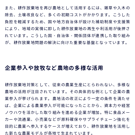
また、耕作放棄地を再び農地として活用するには、雑草や入木の
除去、土壌改良など、多くの初期コストがかかります。こうした
負担を軽減するため、国や地方自治体が設けた補助制度や支援策
により、地域の実情に即した耕作放棄地の再生や利活用が後押さ
れています。こうした国・自治体・関係団体が連携した取り組み
が、耕作放棄地問題の解決に向けた重要な基盤となっています。
企業参入や放牧など農地の多様な活用
耕作放棄地対策として、従来の農業生産にとらわれない、多様な
農地の活用が注目されています。その具体的な例として企業の農
業参入が挙げられます。農地法の改正により一定の条件を満たせ
ば、企業による農業参入が可能になったことから、資本力や経営
ノウハウを活かした取り組みを進める企業が増加。特に食品メー
カーや流通業、小売業などが原料確保やサプライチェーン強化を
目的に農業へ参入するケースが増えており、耕作放棄地を活用し
た新たな農業モデルが各地で生まれています。