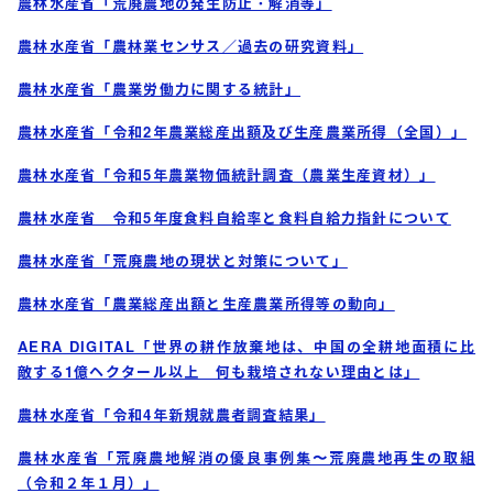
農林水産省「荒廃農地の発生防止・解消等」
農林水産省「農林業センサス／過去の研究資料」
農林水産省「農業労働力に関する統計」
農林水産省「令和2年農業総産出額及び生産農業所得（全国）」
農林水産省「令和5年農業物価統計調査（農業生産資材）」
農林水産省 令和5年度食料自給率と食料自給力指針について
農林水産省「荒廃農地の現状と対策について」
農林水産省「農業総産出額と生産農業所得等の動向」
AERA DIGITAL「世界の耕作放棄地は、中国の全耕地面積に比
敵する1億ヘクタール以上 何も栽培されない理由とは」
農林水産省「令和4年新規就農者調査結果」
農林水産省「荒廃農地解消の優良事例集〜荒廃農地再生の取組
（令和２年１月）」