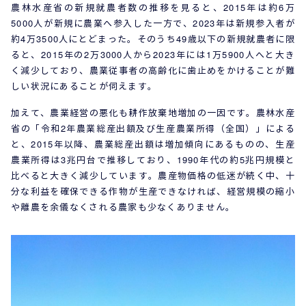
農林水産省の新規就農者数の推移を見ると、2015年は約6万
5000人が新規に農業へ参入した一方で、2023年は新規参入者が
約4万3500人にとどまった。そのうち49歳以下の新規就農者に限
ると、2015年の2万3000人から2023年には1万5900人へと大き
く減少しており、農業従事者の高齢化に歯止めをかけることが難
しい状況にあることが伺えます。
加えて、農業経営の悪化も耕作放棄地増加の一因です。農林水産
省の「令和2年農業総産出額及び生産農業所得（全国）」による
と、2015年以降、農業総産出額は増加傾向にあるものの、生産
農業所得は3兆円台で推移しており、1990年代の約5兆円規模と
比べると大きく減少しています。農産物価格の低迷が続く中、十
分な利益を確保できる作物が生産できなければ、経営規模の縮小
や離農を余儀なくされる農家も少なくありません。