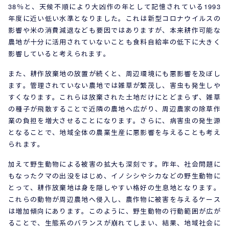
38％と、天候不順により大凶作の年として記憶されている1993
年度に近い低い水準となりました。これは新型コロナウイルスの
影響や米の消費減退なども要因ではありますが、本来耕作可能な
農地が十分に活用されていないことも食料自給率の低下に大きく
影響していると考えられます。
また、耕作放棄地の放置が続くと、周辺環境にも悪影響を及ぼし
ます。管理されていない農地では雑草が繁茂し、害虫も発生しや
すくなります。これらは放棄された土地だけにとどまらず、雑草
の種子が飛散することで近隣の農地へ広がり、周辺農家の除草作
業の負担を増大させることになります。さらに、病害虫の発生源
となることで、地域全体の農業生産に悪影響を与えることも考え
られます。
加えて野生動物による被害の拡大も深刻です。昨年、社会問題に
もなったクマの出没をはじめ、イノシシやシカなどの野生動物に
とって、耕作放棄地は身を隠しやすい格好の生息地となります。
これらの動物が周辺農地へ侵入し、農作物に被害を与えるケース
は増加傾向にあります。このように、野生動物の行動範囲が広が
ることで、生態系のバランスが崩れてしまい、結果、地域社会に