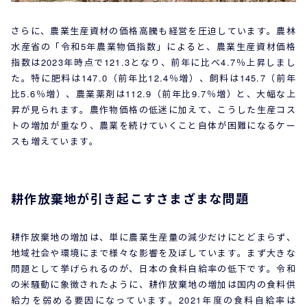
さらに、農業生産資材の価格高騰も経営を圧迫しています。農林
水産省の「令和5年農業物価指数」によると、農業生産資材価格
指数は2023年時点で121.3となり、前年に比べ4.7％上昇しまし
た。特に肥料は147.0（前年比12.4％増）、飼料は145.7（前年
比5.6％増）、農業薬剤は112.9（前年比9.7％増）と、大幅な上
昇が見られます。農作物価格の低迷に加えて、こうした生産コス
トの増加が重なり、農業を続けていくこと自体が困難になるケー
スも増えています。
耕作放棄地が引き起こすさまざまな問題
耕作放棄地の増加は、単に農業生産量の減少だけにとどまらず、
地域社会や環境にまで様々な影響を及ぼしています。まず大きな
問題として挙げられるのが、日本の食料自給率の低下です。令和
の米騒動に象徴されたように、耕作放棄地の増加は国内の食料供
給力を弱める要因になっています。2021年度の食料自給率は