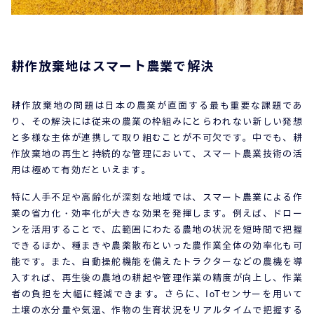
耕作放棄地はスマート農業で解決
耕作放棄地の問題は日本の農業が直面する最も重要な課題であ
り、その解決には従来の農業の枠組みにとらわれない新しい発想
と多様な主体が連携して取り組むことが不可欠です。中でも、耕
作放棄地の再生と持続的な管理において、スマート農業技術の活
用は極めて有効だといえます。
特に人手不足や高齢化が深刻な地域では、スマート農業による作
業の省力化・効率化が大きな効果を発揮します。例えば、ドロー
ンを活用することで、広範囲にわたる農地の状況を短時間で把握
できるほか、種まきや農薬散布といった農作業全体の効率化も可
能です。また、自動操舵機能を備えたトラクターなどの農機を導
入すれば、再生後の農地の耕起や管理作業の精度が向上し、作業
者の負担を大幅に軽減できます。さらに、IoTセンサーを用いて
土壌の水分量や気温、作物の生育状況をリアルタイムで把握する