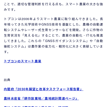
ことで、適切な管理判断を行える点も、スマート農業の大きな強
みです。
トプコンは2006年よりスマート農業に取り組んできました。長
年培ってきた光学技術やGNSS技術を基盤とした、農機の自動運
転システムやレーザー式生育センサーなどを開発。さらに作物の
生育状況を「見える化」することで、農業の自動化・IT化も推進
してきました。これらの「GNSSガイダンスシステム」や「自動
操舵システム」は農作業の省力化・軽労化に大きく貢献していま
す。
トプコンのスマート農業
出典
内閣府「2030年展望と改革タスクフォース報告書」
農林水産省「耕作放棄地／農地統計関連ページ」