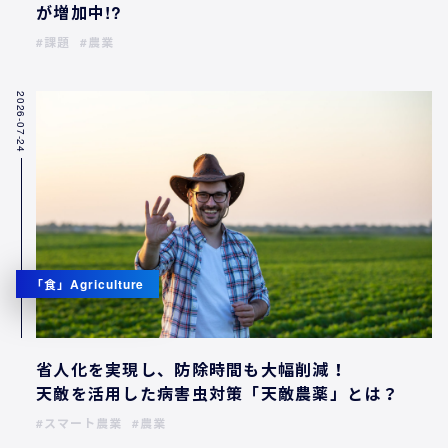
が増加中!?
課題
農業
2026-07-24
「食」Agriculture
省人化を実現し、防除時間も大幅削減！
天敵を活用した病害虫対策「天敵農薬」とは？
スマート農業
農業