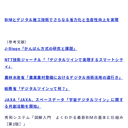
BIMとデジタル施工技術でさらなる省力化と生産性向上を実現
（参考文献）
J-Stage「かんばん方式の研究と課題」
NTT技術ジャーナル「「デジタルツインで実現するスマートシテ
ィ」
農林水産省「農業農村整備におけるデジタル技術活用の道行き」
総務省「デジタルツインって何？」
JAXA「JAXA、スペースデータ「宇宙デジタルツイン」に関す
る共創活動を開始」
秀和システム「図解入門 よくわかる最新BIMの基本と仕組み
［第2版］」