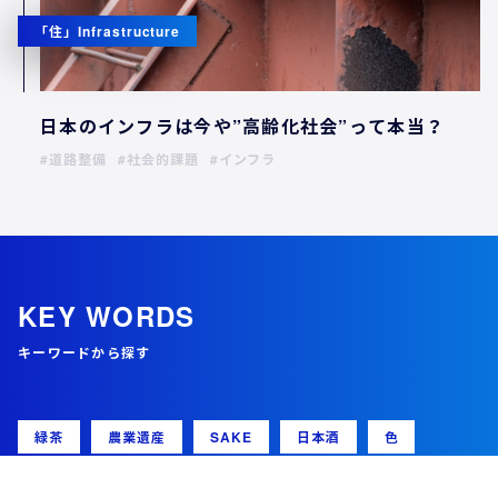
「住」Infrastructure
日本のインフラは今や”高齢化社会”って本当？
道路整備
社会的課題
インフラ
KEY WORDS
キーワードから探す
緑茶
農業遺産
SAKE
日本酒
色
知覚
天候
現象
視力
人体
進化