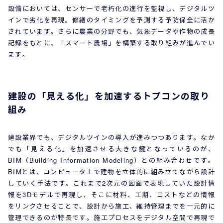
設備においては、センサーで老朽化の進行を監視し、デジタルツ
インで劣化を再現。修繕のタイミングを予測する予防保全に活か
されています。さらに農業の分野でも、気象データや作物の成長
記録をもとに、「スマート農場」を構築する取り組みが進んでい
ます。
建設の「見える化」を加速するトプコンの取り
組み
建設業界でも、デジタルツインの導入が進みつつあります。なか
でも「見える化」を加速させる大きな鍵となっているのが、
BIM（Building Information Modeling）との組み合わせで
す。
BIMとは、コンピュータ上で建物を立体的に組み立てながら設計
していく手法です。これまで2次元の図面で表現していた設計情
報を3Dモデルで再現し、そこに材料、工期、コストなどの情報
をリンクさせることで、設計から施工、維持管理までを一元的に
管理できるのが特長です。施工プロセスをデジタル空間で再現で