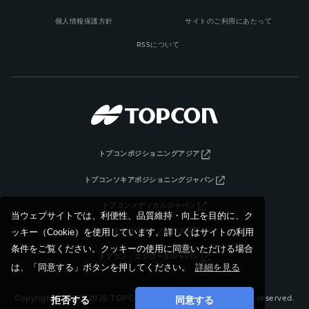
個人情報保護方針
サイトのご利用にあたって
RSSについて
トプコンポジショニングアジア
トプコンソキアポジショニングジャパン
トプコンメディカルジャパン
当ウェブサイトでは、利便性、品質維持・向上を目的に、ク
ッキー（Cookie）を使用しています。詳しくはサイトの利用
トプコンテクノハウス
条件をご覧ください。クッキーの使用に同意いただける場合
トプコン・エシロールジャパン
は、「同意する」ボタンを押してください。
詳細を見る
拒否する
同意する
Copyright © 1997-2026 TOPCON CORPORATION, All rights reserved.