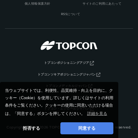
個人情報保護方針
サイトのご利用にあたって
RSSについて
トプコンポジショニングアジア
トプコンソキアポジショニングジャパン
トプコンメディカルジャパン
当ウェブサイトでは、利便性、品質維持・向上を目的に、ク
ッキー（Cookie）を使用しています。詳しくはサイトの利用
トプコンテクノハウス
条件をご覧ください。クッキーの使用に同意いただける場合
トプコン・エシロールジャパン
は、「同意する」ボタンを押してください。
詳細を見る
拒否する
同意する
Copyright © 1997-2026 TOPCON CORPORATION, All rights reserved.