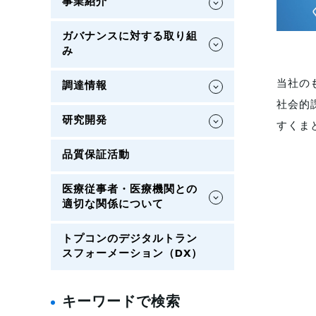
事業紹介
ガバナンスに対する取り組
み
当社の
調達情報
社会的
研究開発
すくま
品質保証活動
医療従事者・医療機関との
適切な関係について
トプコンのデジタルトラン
スフォーメーション（DX）
キーワードで検索