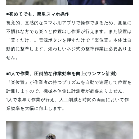
■
初めてでも、簡単スマホ操作
視覚的、直感的なスマホ用アプリで操作できるため、測量に
不慣れな方でも楽々と位置出し作業が行えます。また設置は
「置くだけ」。電源ボタンを押すだけで『楽位置』本体は自
動的に整準します。煩わしいネジ式の整準作業は必要ありま
せん。
■1人で作業、圧倒的な作業効率を向上(ワンマン計測)
『楽位置』が作業者の持つプリズムを自動で追尾して位置を
計測しますので、機械本体側に計測者が必要ありません。
1人で素早く作業が行え、人工削減と時間の両面において作
業効率を大幅に向上します。