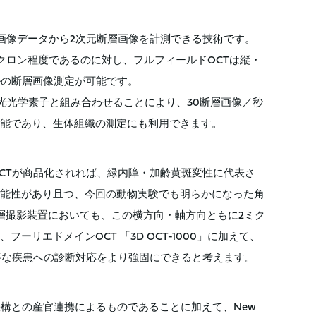
画像データから2次元断層画像を計測できる技術です。
ミクロン程度であるのに対し、フルフィールドOCTは縦・
ルの断層画像測定が可能です。
偏光光学素子と組み合わせることにより、30断層画像／秒
能であり、生体組織の測定にも利用できます。
CTが商品化されれば、緑内障・加齢黄斑変性に代表さ
能性があり且つ、今回の動物実験でも明らかになった角
層撮影装置においても、この横方向・軸方向ともに2ミク
リエドメインOCT 「3D OCT-1000」に加えて、
要な疾患への診断対応をより強固にできると考えます。
構との産官連携によるものであることに加えて、New