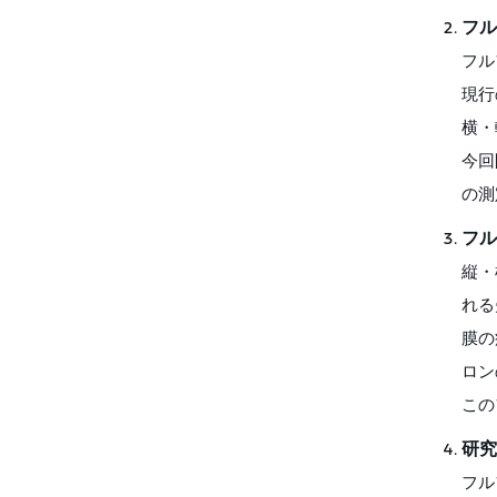
フル
フル
現行
横・
今回
の測
フル
縦・
れる
膜の
ロン
この
研究
フル