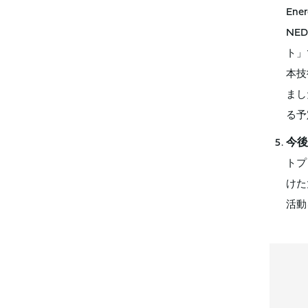
Ene
NE
ト」
本技
まし
る予
今後
トプ
けた
活動