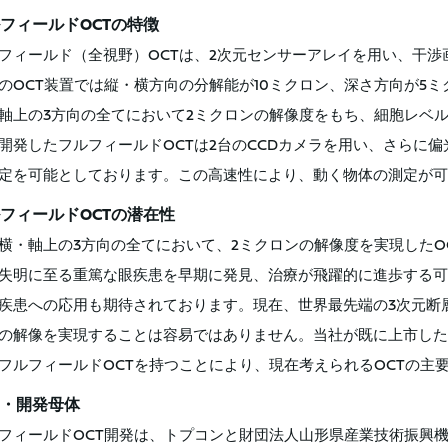
フィールドOCTの特徴
フィールド（全視野）OCTは、2次元センサーアレイを用い、干渉
のOCT装置では縦・横方向の分解能が10ミクロン、深さ方向が5
軸上の3方向の全てにおいて2ミクロンの解像度をもち、細胞レベ
開発したフルフィールドOCTは2台のCCDカメラを用い、さらに
定を可能としております。この高速性により、動く物体の測定が可
フィールドOCTの潜在性
横・軸上の3方向の全てにおいて、2ミクロンの解像度を実現したO
失明に至る重篤な眼疾患を早期に発見、治療が飛躍的に進歩する可
疾患への応用も期待されております。現在、世界最先端の3次元断
の解像を実現することは容易ではありません。当社が既に上市した、フー
フルフィールドOCTを持つことにより、現在考えられるOCTの主
・開発母体
フィールドOCT開発は、トプコンと財団法人山形県産業技術振興機