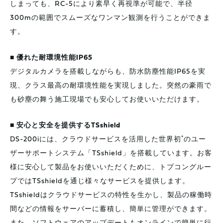
しまっても、RC-5により素早く再視準が可能で、半径
300mの範囲でスムーズなワンマン観測を行うことができま
す。
■ 優れた耐環境性能IP65
デジタルカメラを搭載しながらも、防水防塵性能IP65を実
現、クラス最高の耐環境性能を実現しました。突然の豪雨で
も砂塵の舞う施工現場でも安心してお使いいただけます。
■ 安心と安全を提供するTSshield
*
DS-200iには、クラウドサービスを活用した世界初
のユー
ザーサポートシステム「TSshield」を搭載しています。お客
様に安心して製品をお使いいただくために、トプコングルー
プではTSshieldを通じ様々なサービスを提供します。
TSshieldはクラウドサービスの特性を生かし、製品の稼働時
間などの情報をサーバーに蓄積し、簡単に管理ができます。