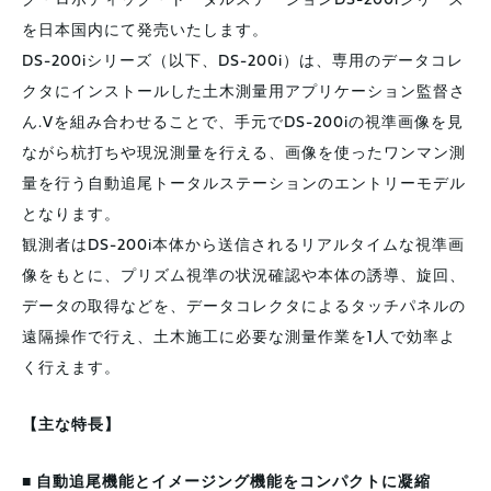
グ・ロボティック・トータルステーションDS-200iシリーズ
を日本国内にて発売いたします。
DS-200iシリーズ（以下、DS-200i）は、専用のデータコレ
クタにインストールした土木測量用アプリケーション監督さ
ん.Vを組み合わせることで、手元でDS-200iの視準画像を見
ながら杭打ちや現況測量を行える、画像を使ったワンマン測
量を行う自動追尾トータルステーションのエントリーモデル
となります。
観測者はDS-200i本体から送信されるリアルタイムな視準画
像をもとに、プリズム視準の状況確認や本体の誘導、旋回、
データの取得などを、データコレクタによるタッチパネルの
遠隔操作で行え、土木施工に必要な測量作業を1人で効率よ
く行えます。
【主な特長】
■ 自動追尾機能とイメージング機能をコンパクトに凝縮