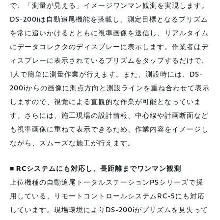
で、「測量が見える」イメージワンマン観測を実現します。
DS-200iは自動追尾機能を搭載し、測定目標となるプリズム
を常に追いかけるとともに視準画像を送信し、リアルタイム
にデータコレクタのディスプレーに表示します。作業者はデ
ィスプレーに表示されているプリズムをタップするだけで、
1人で簡単に測量作業が行えます。また、測設時には、DS-
200iからの画像に測点方向と測設ラインを重ね合わせて表示
しますので、視覚による直観的な作業が可能となっていま
す。さらには、施工現場の設計情報、中心線や計画断面など
も視準画像に重ねて表示できるため、作業内容をイメージし
ながら、スムーズな施工が行えます。
■ RCシステムにも対応し、長距離までワンマン観測
上位機種の自動追尾トータルステーションPSシリーズで採
用している、リモートコントロールシステムRC-5にも対応
しています。現場環境によりDS-200iがプリズムを見失って