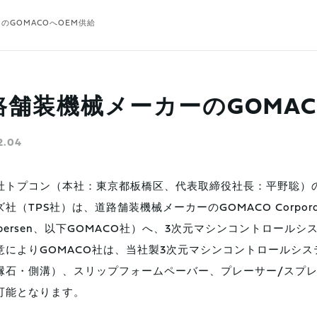
のGOMACOへOEM供給
路舗装機械メーカーのGOMAC
2.04
社トプコン（本社：東京都板橋区、代表取締役社長：平野聡）の
社（TPS社）は、道路舗装機械メーカーのGOMACO Corporatio
odbersen、以下GOMACO社）へ、3次元マシンコントロー
意によりGOMACO社は、当社製3次元マシンコントロールシ
縁石・側溝）、スリップフォームペーバー、プレーサー/スプ
可能となります。