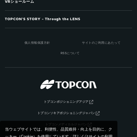
VRショールーム
TOPCON'S STORY - Through the LENS
個人情報保護方針
サイトのご利用にあたって
RSSについて
トプコンポジショニングアジア
トプコンソキアポジショニングジャパン
トプコンメディカルジャパン
当ウェブサイトでは、利便性、品質維持・向上を目的に、ク
トプコンテクノハウス
ッキー（Cookie）を使用しています。詳しくはサイトの利用