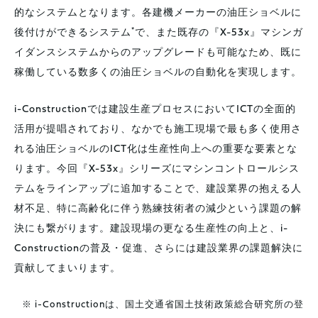
的なシステムとなります。各建機メーカーの油圧ショベルに
*
後付けができるシステム
で、また既存の『X-53x』マシンガ
イダンスシステムからのアップグレードも可能なため、既に
稼働している数多くの油圧ショベルの自動化を実現します。
i-Constructionでは建設生産プロセスにおいてICTの全面的
活用が提唱されており、なかでも施工現場で最も多く使用さ
れる油圧ショベルのICT化は生産性向上への重要な要素とな
ります。今回『X-53x』シリーズにマシンコントロールシス
テムをラインアップに追加することで、建設業界の抱える人
材不足、特に高齢化に伴う熟練技術者の減少という課題の解
決にも繋がります。建設現場の更なる生産性の向上と、i-
Constructionの普及・促進、さらには建設業界の課題解決に
貢献してまいります。
※ i-Constructionは、国土交通省国土技術政策総合研究所の登