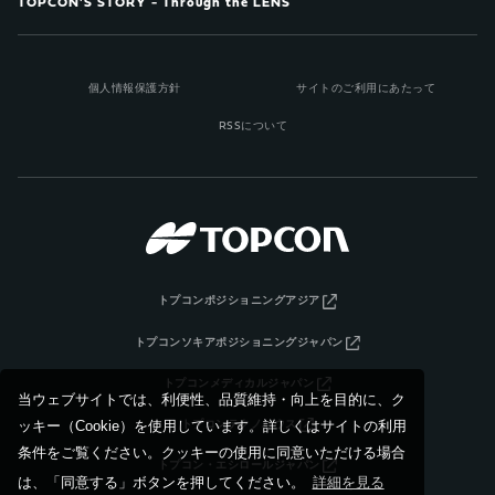
TOPCON'S STORY - Through the LENS
個人情報保護方針
サイトのご利用にあたって
RSSについて
トプコンポジショニングアジア
トプコンソキアポジショニングジャパン
トプコンメディカルジャパン
当ウェブサイトでは、利便性、品質維持・向上を目的に、ク
ッキー（Cookie）を使用しています。詳しくはサイトの利用
トプコンテクノハウス
条件をご覧ください。クッキーの使用に同意いただける場合
トプコン・エシロールジャパン
は、「同意する」ボタンを押してください。
詳細を見る