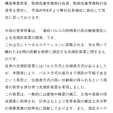
機器事業部長、取締役兼常務執行役員、取締役兼専務執行役
員等を歴任し、平成21年6月より弊社社長補佐に就任して現
在に至っております。
今回の受章対象は、「連続パルスの時間差の高分解能測定に
よる光測距装置の開発」です。
これは主にトータルステーションに搭載される、光を用いて
離れた2点間の距離を精密に測定する光測距装置に関するも
のです。
従来の光測距装置にはパルス方式と位相差方式がありました
が、本開発により、パルス方式の遠方まで測距が可能である
という長所と、位相差方式の高い分解能が得られるという両
者の長所を併せ持つ光測距装置を実現しました。
この装置は、一般的には建物や橋梁の施工、土地や道路の現
況調査に利用され、日本はもとより世界各国の建設土木分野
の測量業務の効率化に貢献しております。また、測定ターゲ