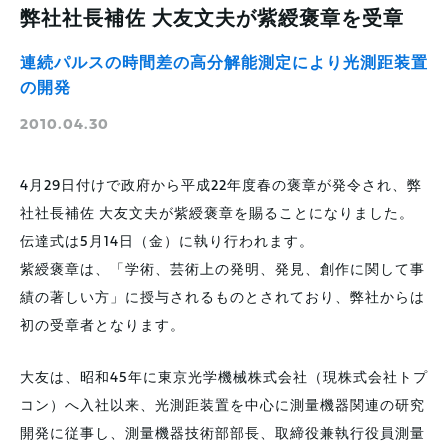
弊社社長補佐 大友文夫が紫綬褒章を受章
連続パルスの時間差の高分解能測定により光測距装置
の開発
2010.04.30
4月29日付けで政府から平成22年度春の褒章が発令され、弊
社社長補佐 大友文夫が紫綬褒章を賜ることになりました。
伝達式は5月14日（金）に執り行われます。
紫綬褒章は、「学術、芸術上の発明、発見、創作に関して事
績の著しい方」に授与されるものとされており、弊社からは
初の受章者となります。
大友は、昭和45年に東京光学機械株式会社（現株式会社トプ
コン）へ入社以来、光測距装置を中心に測量機器関連の研究
開発に従事し、測量機器技術部部長、取締役兼執行役員測量