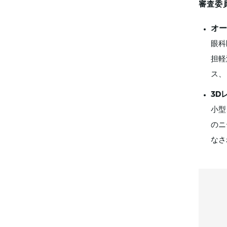
審査委
オー
眼科
担軽
ス、
3D
小型
のニ
なさ