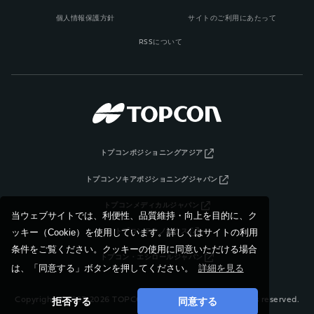
個人情報保護方針
サイトのご利用にあたって
RSSについて
トプコンポジショニングアジア
トプコンソキアポジショニングジャパン
トプコンメディカルジャパン
当ウェブサイトでは、利便性、品質維持・向上を目的に、ク
ッキー（Cookie）を使用しています。詳しくはサイトの利用
トプコンテクノハウス
条件をご覧ください。クッキーの使用に同意いただける場合
トプコン・エシロールジャパン
は、「同意する」ボタンを押してください。
詳細を見る
拒否する
同意する
Copyright © 1997-2026 TOPCON CORPORATION, All rights reserved.