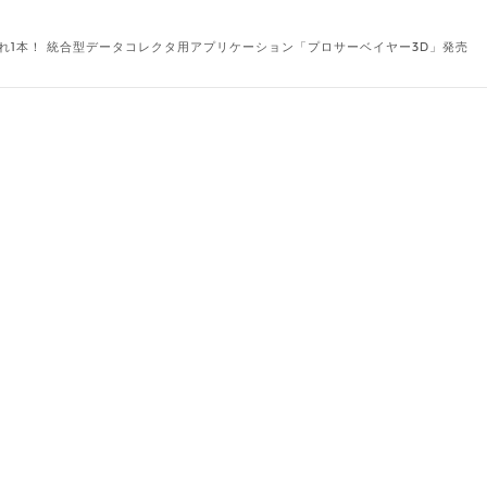
れ1本！ 統合型データコレクタ用アプリケーション「プロサーベイヤー3D」発売